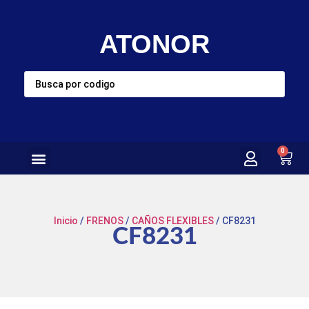
ATONOR
0
Inicio
/
FRENOS
/
CAÑOS FLEXIBLES
/ CF8231
CF8231