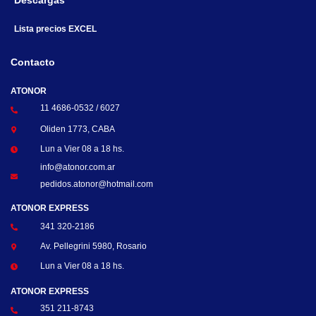
Descargas
Lista precios EXCEL
Contacto
ATONOR
11 4686-0532 / 6027
Oliden 1773, CABA
Lun a Vier 08 a 18 hs.
info@atonor.com.ar
pedidos.atonor@hotmail.com
ATONOR EXPRESS
341 320-2186
Av. Pellegrini 5980, Rosario
Lun a Vier 08 a 18 hs.
ATONOR EXPRESS
351 211-8743