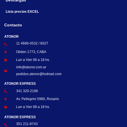
Descargas
Lista precios EXCEL
Contacto
ATONOR
11 4686-0532 / 6027
Oliden 1773, CABA
Lun a Vier 08 a 18 hs.
info@atonor.com.ar
pedidos.atonor@hotmail.com
ATONOR EXPRESS
341 320-2186
Av. Pellegrini 5980, Rosario
Lun a Vier 08 a 18 hs.
ATONOR EXPRESS
351 211-8743