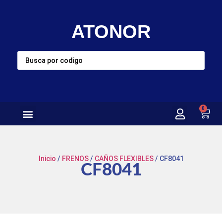
ATONOR
0
Inicio
/
FRENOS
/
CAÑOS FLEXIBLES
/ CF8041
CF8041