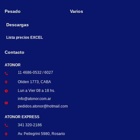
Pesado
Varios
Descargas
Lista precios EXCEL
Contacto
ATONOR
11 4686-0532 / 6027
Oliden 1773, CABA
Lun a Vier 08 a 18 hs.
info@atonor.com.ar
pedidos.atonor@hotmail.com
ATONOR EXPRESS
341 320-2186
Av. Pellegrini 5980, Rosario