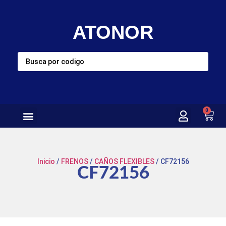
ATONOR
0
Inicio
/
FRENOS
/
CAÑOS FLEXIBLES
/ CF72156
CF72156