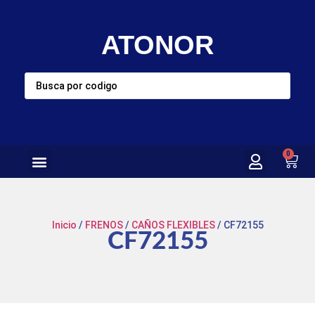
ATONOR
0
Inicio
/
FRENOS
/
CAÑOS FLEXIBLES
/ CF72155
CF72155