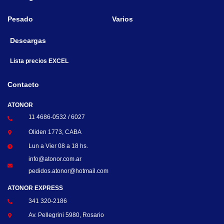
Pesado
Varios
Descargas
Lista precios EXCEL
Contacto
ATONOR
11 4686-0532 / 6027
Oliden 1773, CABA
Lun a Vier 08 a 18 hs.
info@atonor.com.ar
pedidos.atonor@hotmail.com
ATONOR EXPRESS
341 320-2186
Av. Pellegrini 5980, Rosario