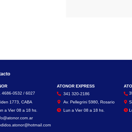
acto
Contacto
Con
NOR
ATONOR EXPRESS
ATO
1 4686-0532 / 6027
3
341 320-2186
liden 1773, CABA
Av. Pellegrini 5980, Rosario
S
n a Vier 08 a 18 hs.
Lun a Vier 08 a 18 hs.
L
nfo@atonor.com.ar
edidos.atonor@hotmail.com