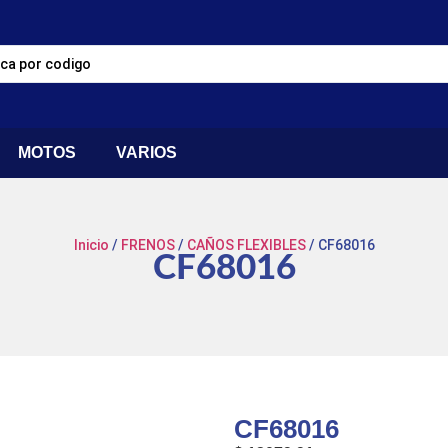
MOTOS
VARIOS
Inicio
/
FRENOS
/
CAÑOS FLEXIBLES
/ CF68016
CF68016
CF68016