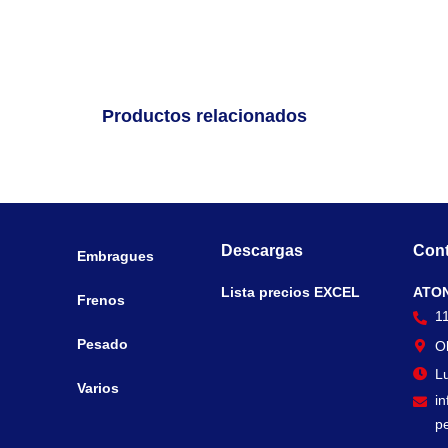
Productos relacionados
Descargas
Cont
Embragues
Lista precios EXCEL
ATO
Frenos
1
Pesado
O
Lu
Varios
i
p