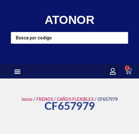
ATONOR
0
Inicio
/
FRENOS
/
CAÑOS FLEXIBLES
/ CF657979
CF657979