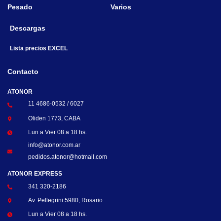
Pesado
Varios
Descargas
Lista precios EXCEL
Contacto
ATONOR
11 4686-0532 / 6027
Oliden 1773, CABA
Lun a Vier 08 a 18 hs.
info@atonor.com.ar
pedidos.atonor@hotmail.com
ATONOR EXPRESS
341 320-2186
Av. Pellegrini 5980, Rosario
Lun a Vier 08 a 18 hs.