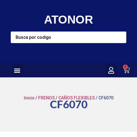
ATONOR
0
Inicio
/
FRENOS
/
CAÑOS FLEXIBLES
/ CF6070
CF6070