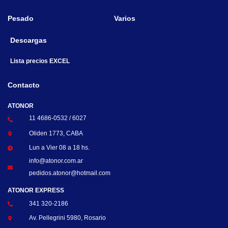
Pesado
Varios
Descargas
Lista precios EXCEL
Contacto
ATONOR
11 4686-0532 / 6027
Oliden 1773, CABA
Lun a Vier 08 a 18 hs.
info@atonor.com.ar
pedidos.atonor@hotmail.com
ATONOR EXPRESS
341 320-2186
Av. Pellegrini 5980, Rosario