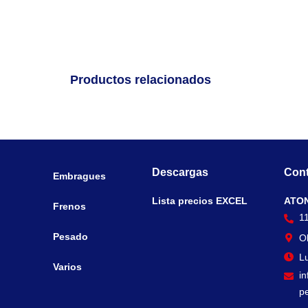
Productos relacionados
Descargas
Cont
Embragues
Lista precios EXCEL
ATO
Frenos
1
Pesado
O
Lu
Varios
i
p