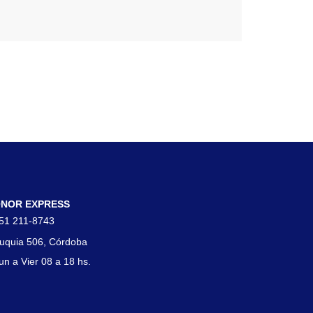
tacto
NOR EXPRESS
51 211-8743
uquia 506, Córdoba
un a Vier 08 a 18 hs.