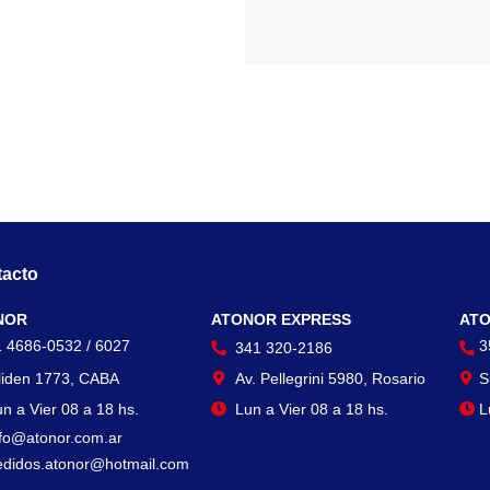
acto
Contacto
Con
NOR
ATONOR EXPRESS
ATO
1 4686-0532 / 6027
3
341 320-2186
liden 1773, CABA
Av. Pellegrini 5980, Rosario
S
n a Vier 08 a 18 hs.
Lun a Vier 08 a 18 hs.
L
nfo@atonor.com.ar
edidos.atonor@hotmail.com