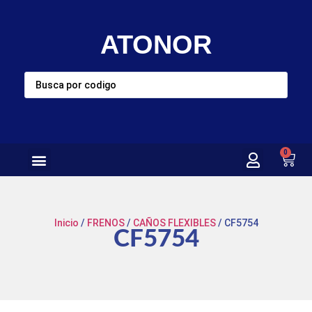
ATONOR
0
Inicio
/
FRENOS
/
CAÑOS FLEXIBLES
/ CF5754
CF5754