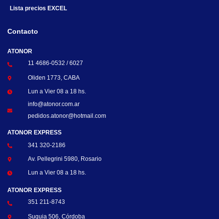
Lista precios EXCEL
Contacto
ATONOR
11 4686-0532 / 6027
Oliden 1773, CABA
Lun a Vier 08 a 18 hs.
info@atonor.com.ar
pedidos.atonor@hotmail.com
ATONOR EXPRESS
341 320-2186
Av. Pellegrini 5980, Rosario
Lun a Vier 08 a 18 hs.
ATONOR EXPRESS
351 211-8743
Suquia 506, Córdoba