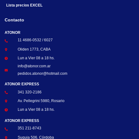
Lista precios EXCEL
Contacto
ATONOR
11 4686-0532 / 6027
Oliden 1773, CABA
Lun a Vier 08 a 18 hs.
info@atonor.com.ar
pedidos.atonor@hotmail.com
ATONOR EXPRESS
341 320-2186
Av. Pellegrini 5980, Rosario
Lun a Vier 08 a 18 hs.
ATONOR EXPRESS
351 211-8743
Suquia 506, Córdoba