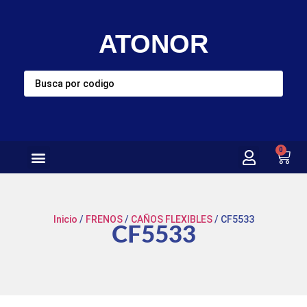
ATONOR
0
Inicio
/
FRENOS
/
CAÑOS FLEXIBLES
/ CF5533
CF5533