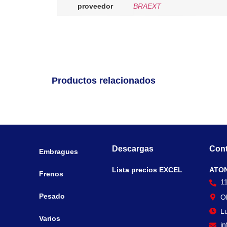
proveedor
BRAEXT
Productos relacionados
Descargas
Cont
Embragues
Lista precios EXCEL
ATO
Frenos
1
Pesado
O
Lu
Varios
i