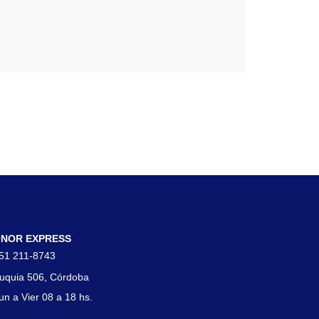
tacto
NOR EXPRESS
51 211-8743
uquia 506, Córdoba
un a Vier 08 a 18 hs.