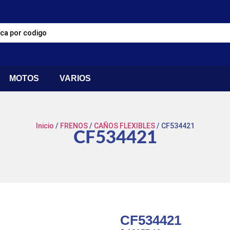
MOTOS
VARIOS
Inicio
/
FRENOS
/
CAÑOS FLEXIBLES
/ CF534421
CF534421
CF534421