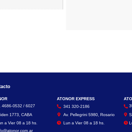
acto
Contacto
Con
NOR
ATONOR EXPRESS
ATO
1 4686-0532 / 6027
3
341 320-2186
liden 1773, CABA
Av. Pellegrini 5980, Rosario
S
n a Vier 08 a 18 hs.
Lun a Vier 08 a 18 hs.
L
nfo@atonor.com.ar