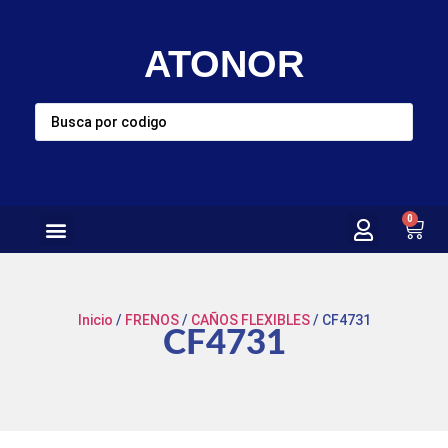
ATONOR
0
Inicio
/
FRENOS
/
CAÑOS FLEXIBLES
/ CF4731
CF4731