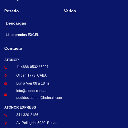
Pesado
Varios
Descargas
Lista precios EXCEL
Contacto
ATONOR
11 4686-0532 / 6027
Oliden 1773, CABA
Lun a Vier 08 a 18 hs.
info@atonor.com.ar
pedidos.atonor@hotmail.com
ATONOR EXPRESS
341 320-2186
Av. Pellegrini 5980, Rosario