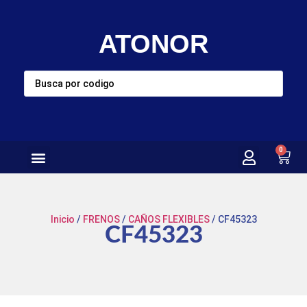
ATONOR
0
Inicio
/
FRENOS
/
CAÑOS FLEXIBLES
/ CF45323
CF45323