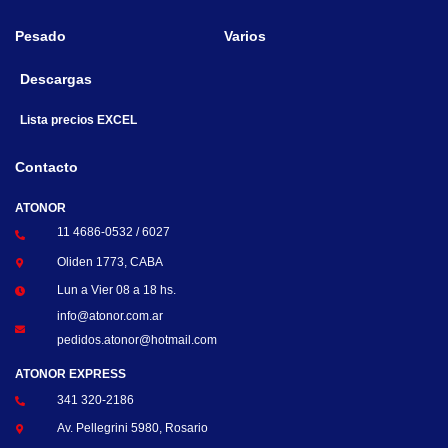
Pesado
Varios
Descargas
Lista precios EXCEL
Contacto
ATONOR
11 4686-0532 / 6027
Oliden 1773, CABA
Lun a Vier 08 a 18 hs.
info@atonor.com.ar
pedidos.atonor@hotmail.com
ATONOR EXPRESS
341 320-2186
Av. Pellegrini 5980, Rosario