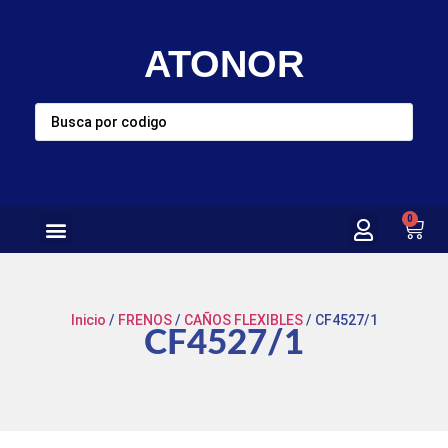
ATONOR
0
Inicio
/
FRENOS
/
CAÑOS FLEXIBLES
/ CF4527/1
CF4527/1