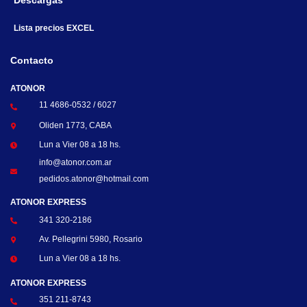
Descargas
Lista precios EXCEL
Contacto
ATONOR
11 4686-0532 / 6027
Oliden 1773, CABA
Lun a Vier 08 a 18 hs.
info@atonor.com.ar
pedidos.atonor@hotmail.com
ATONOR EXPRESS
341 320-2186
Av. Pellegrini 5980, Rosario
Lun a Vier 08 a 18 hs.
ATONOR EXPRESS
351 211-8743