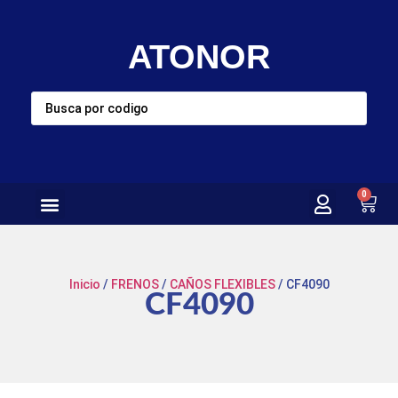
ATONOR
0
Inicio
/
FRENOS
/
CAÑOS FLEXIBLES
/ CF4090
CF4090