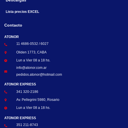
Descargas
Lista precios EXCEL
Contacto
ATONOR
11 4686-0532 / 6027
Oliden 1773, CABA
Lun a Vier 08 a 18 hs.
info@atonor.com.ar
pedidos.atonor@hotmail.com
ATONOR EXPRESS
341 320-2186
Av. Pellegrini 5980, Rosario
Lun a Vier 08 a 18 hs.
ATONOR EXPRESS
351 211-8743