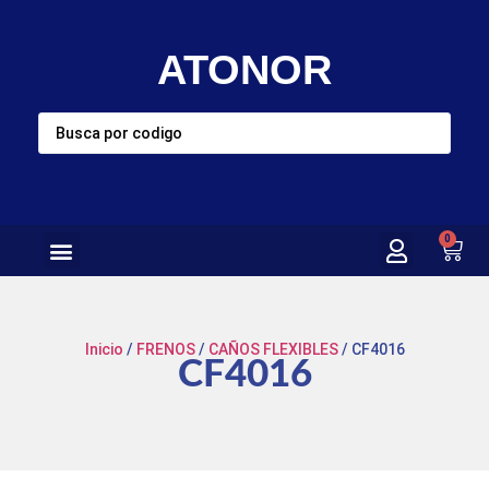
ATONOR
0
Inicio
/
FRENOS
/
CAÑOS FLEXIBLES
/ CF4016
CF4016