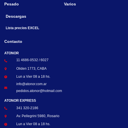
Pesado
Varios
Descargas
Lista precios EXCEL
Contacto
ATONOR
11 4686-0532 / 6027
Oliden 1773, CABA
Lun a Vier 08 a 18 hs.
info@atonor.com.ar
pedidos.atonor@hotmail.com
ATONOR EXPRESS
341 320-2186
Av. Pellegrini 5980, Rosario
Lun a Vier 08 a 18 hs.