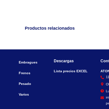
Productos relacionados
Descargas
Cont
Embragues
Lista precios EXCEL
ATO
Frenos
1
Pesado
O
Lu
Varios
i
p