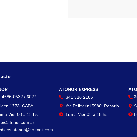
acto
Contacto
Con
NOR
ATONOR EXPRESS
ATO
1 4686-0532 / 6027
3
341 320-2186
liden 1773, CABA
Av. Pellegrini 5980, Rosario
S
n a Vier 08 a 18 hs.
Lun a Vier 08 a 18 hs.
L
nfo@atonor.com.ar
edidos.atonor@hotmail.com