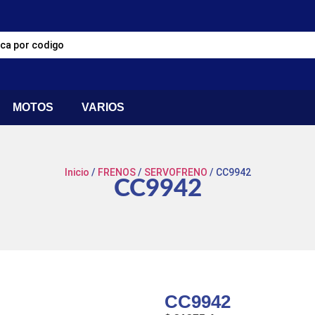
MOTOS
VARIOS
Inicio
/
FRENOS
/
SERVOFRENO
/ CC9942
CC9942
CC9942