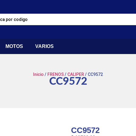
MOTOS
VARIOS
Inicio
/
FRENOS
/
CALIPER
/ CC9572
CC9572
CC9572