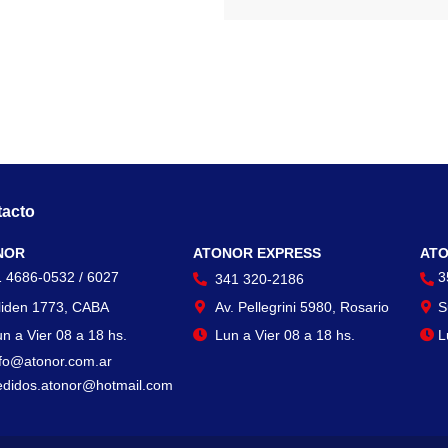
acto
Contacto
Con
NOR
ATONOR EXPRESS
ATO
1 4686-0532 / 6027
3
341 320-2186
liden 1773, CABA
Av. Pellegrini 5980, Rosario
S
n a Vier 08 a 18 hs.
Lun a Vier 08 a 18 hs.
L
nfo@atonor.com.ar
edidos.atonor@hotmail.com