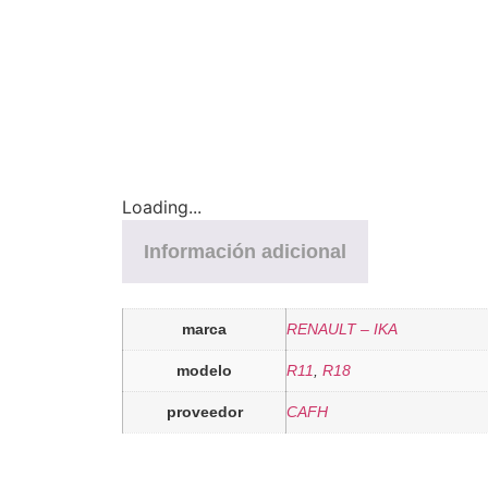
Loading...
Información adicional
marca
RENAULT – IKA
modelo
R11
,
R18
proveedor
CAFH