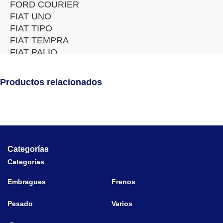
FORD COURIER
FIAT UNO
FIAT TIPO
FIAT TEMPRA
FIAT PALIO
AUDI 90
AUDI 80
Productos relacionados
AUDI 100
ALFA ROMEO 145
BMW SERIE 3 91>
BMW Z3 95>
PORSCHE 928 92>
Categorías
Categorías
Embragues
Frenos
Pesado
Varios