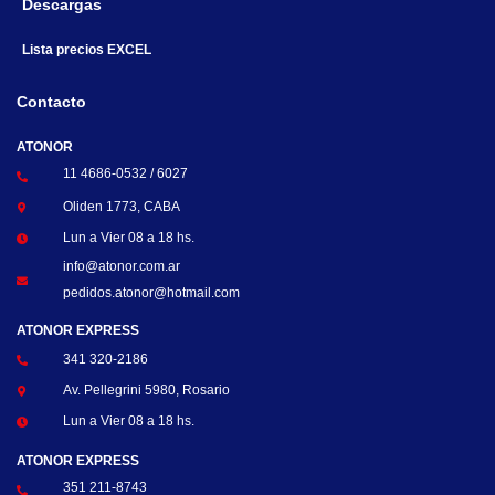
Descargas
Lista precios EXCEL
Contacto
ATONOR
11 4686-0532 / 6027
Oliden 1773, CABA
Lun a Vier 08 a 18 hs.
info@atonor.com.ar
pedidos.atonor@hotmail.com
ATONOR EXPRESS
341 320-2186
Av. Pellegrini 5980, Rosario
Lun a Vier 08 a 18 hs.
ATONOR EXPRESS
351 211-8743