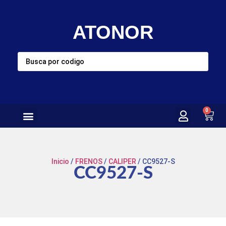
ATONOR
0
Inicio
/
FRENOS
/
CALIPER
/ CC9527-S
CC9527-S