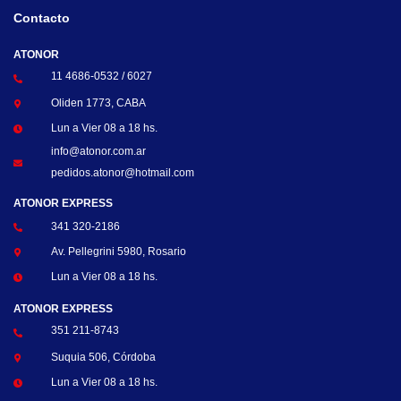
Contacto
ATONOR
11 4686-0532 / 6027
Oliden 1773, CABA
Lun a Vier 08 a 18 hs.
info@atonor.com.ar
pedidos.atonor@hotmail.com
ATONOR EXPRESS
341 320-2186
Av. Pellegrini 5980, Rosario
Lun a Vier 08 a 18 hs.
ATONOR EXPRESS
351 211-8743
Suquia 506, Córdoba
Lun a Vier 08 a 18 hs.