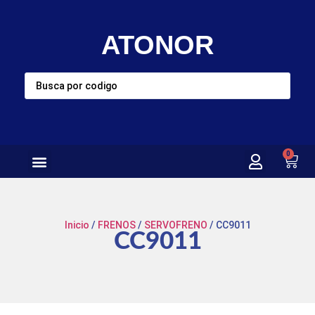
ATONOR
0
Inicio
/
FRENOS
/
SERVOFRENO
/ CC9011
CC9011