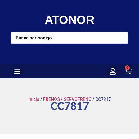
ATONOR
0
Inicio
/
FRENOS
/
SERVOFRENO
/ CC7817
CC7817