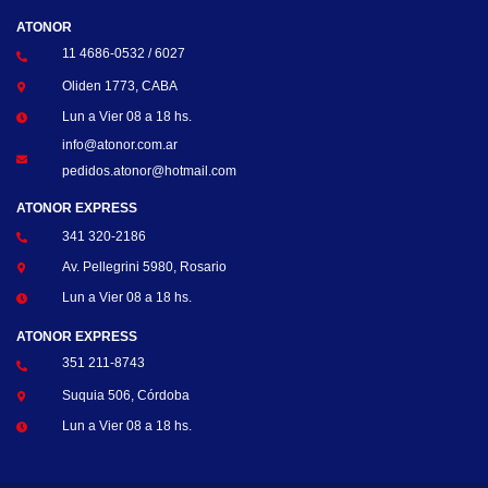
ATONOR
11 4686-0532 / 6027
Oliden 1773, CABA
Lun a Vier 08 a 18 hs.
info@atonor.com.ar
pedidos.atonor@hotmail.com
ATONOR EXPRESS
341 320-2186
Av. Pellegrini 5980, Rosario
Lun a Vier 08 a 18 hs.
ATONOR EXPRESS
351 211-8743
Suquia 506, Córdoba
Lun a Vier 08 a 18 hs.