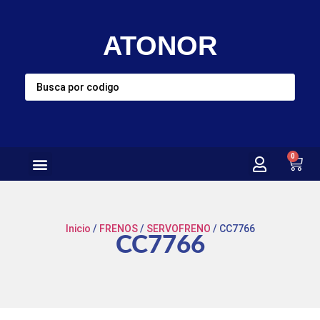
ATONOR
0
Inicio
/
FRENOS
/
SERVOFRENO
/ CC7766
CC7766