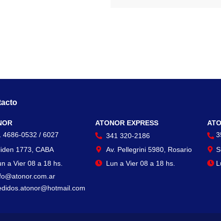
acto
Contacto
Con
NOR
ATONOR EXPRESS
ATO
1 4686-0532 / 6027
3
341 320-2186
liden 1773, CABA
Av. Pellegrini 5980, Rosario
S
n a Vier 08 a 18 hs.
Lun a Vier 08 a 18 hs.
L
nfo@atonor.com.ar
edidos.atonor@hotmail.com