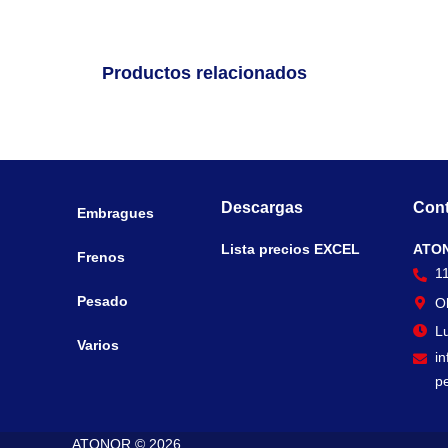
Productos relacionados
Descargas
Cont
Embragues
Lista precios EXCEL
ATO
Frenos
1
Pesado
O
Lu
Varios
i
p
ATONOR © 2026