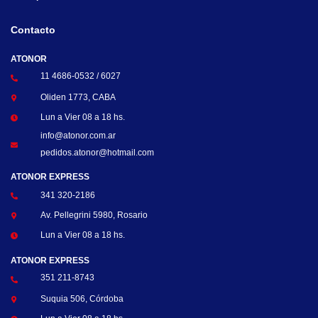
Contacto
ATONOR
11 4686-0532 / 6027
Oliden 1773, CABA
Lun a Vier 08 a 18 hs.
info@atonor.com.ar
pedidos.atonor@hotmail.com
ATONOR EXPRESS
341 320-2186
Av. Pellegrini 5980, Rosario
Lun a Vier 08 a 18 hs.
ATONOR EXPRESS
351 211-8743
Suquia 506, Córdoba