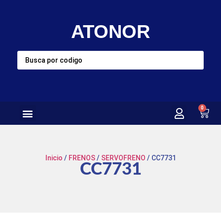
ATONOR
0
Inicio
/
FRENOS
/
SERVOFRENO
/ CC7731
CC7731