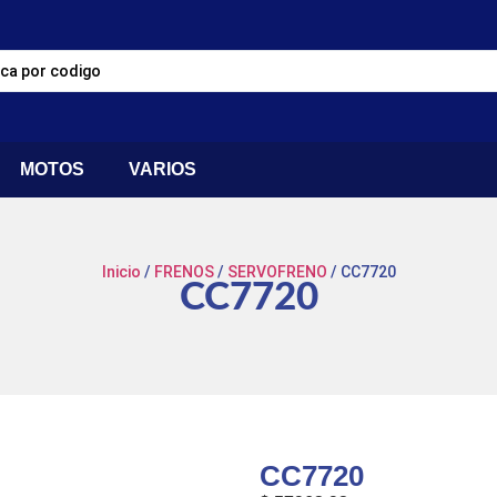
MOTOS
VARIOS
Inicio
/
FRENOS
/
SERVOFRENO
/ CC7720
CC7720
CC7720