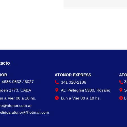
acto
Contacto
Con
NOR
ATONOR EXPRESS
ATO
1 4686-0532 / 6027
3
341 320-2186
liden 1773, CABA
Av. Pellegrini 5980, Rosario
S
n a Vier 08 a 18 hs.
Lun a Vier 08 a 18 hs.
L
nfo@atonor.com.ar
edidos.atonor@hotmail.com