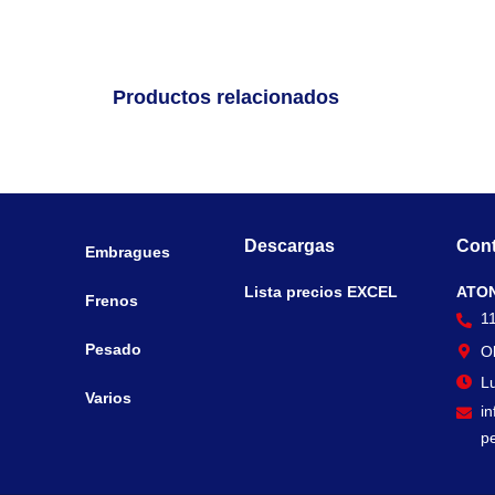
Productos relacionados
Descargas
Cont
Embragues
Lista precios EXCEL
ATO
Frenos
1
Pesado
O
Lu
Varios
i
p