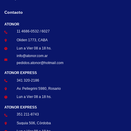
Contacto
ATONOR
11 4686-0532 / 6027
Oliden 1773, CABA
Lun a Vier 08 a 18 hs.
info@atonor.com.ar
pedidos.atonor@hotmail.com
ATONOR EXPRESS
341 320-2186
Av. Pellegrini 5980, Rosario
Lun a Vier 08 a 18 hs.
ATONOR EXPRESS
351 211-8743
Suquia 506, Córdoba