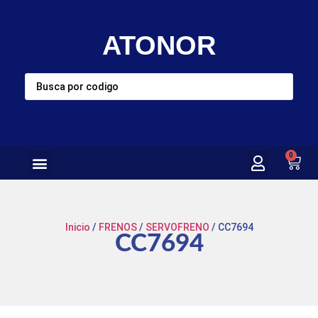
ATONOR
0
Inicio
/
FRENOS
/
SERVOFRENO
/ CC7694
CC7694