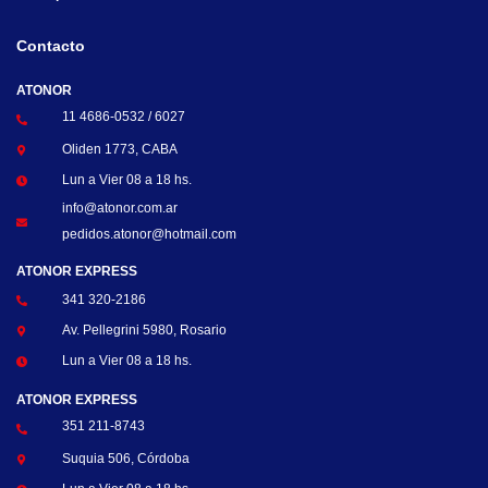
Contacto
ATONOR
11 4686-0532 / 6027
Oliden 1773, CABA
Lun a Vier 08 a 18 hs.
info@atonor.com.ar
pedidos.atonor@hotmail.com
ATONOR EXPRESS
341 320-2186
Av. Pellegrini 5980, Rosario
Lun a Vier 08 a 18 hs.
ATONOR EXPRESS
351 211-8743
Suquia 506, Córdoba