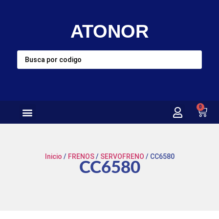
ATONOR
0
Inicio
/
FRENOS
/
SERVOFRENO
/ CC6580
CC6580