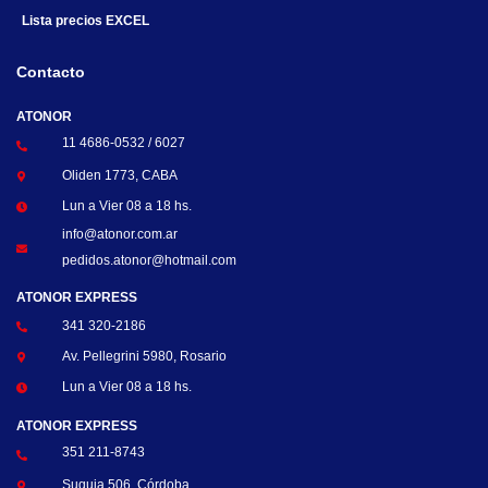
Lista precios EXCEL
Contacto
ATONOR
11 4686-0532 / 6027
Oliden 1773, CABA
Lun a Vier 08 a 18 hs.
info@atonor.com.ar
pedidos.atonor@hotmail.com
ATONOR EXPRESS
341 320-2186
Av. Pellegrini 5980, Rosario
Lun a Vier 08 a 18 hs.
ATONOR EXPRESS
351 211-8743
Suquia 506, Córdoba