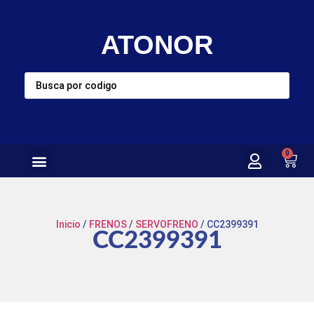
ATONOR
0
Inicio
/
FRENOS
/
SERVOFRENO
/ CC2399391
CC2399391