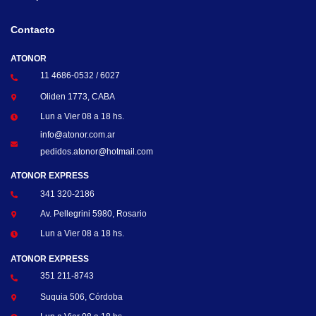
Contacto
ATONOR
11 4686-0532 / 6027
Oliden 1773, CABA
Lun a Vier 08 a 18 hs.
info@atonor.com.ar
pedidos.atonor@hotmail.com
ATONOR EXPRESS
341 320-2186
Av. Pellegrini 5980, Rosario
Lun a Vier 08 a 18 hs.
ATONOR EXPRESS
351 211-8743
Suquia 506, Córdoba