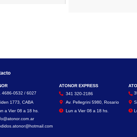
acto
Contacto
Con
NOR
ATONOR EXPRESS
ATO
1 4686-0532 / 6027
3
341 320-2186
liden 1773, CABA
Av. Pellegrini 5980, Rosario
S
n a Vier 08 a 18 hs.
Lun a Vier 08 a 18 hs.
L
nfo@atonor.com.ar
edidos.atonor@hotmail.com