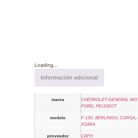
Loading...
Información adicional
marca
CHEVROLET-GENERAL MO
FORD
,
PEUGEOT
modelo
F-150
,
BERLINGO
,
CORSA
,
XSARA
proveedor
CAFH