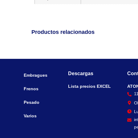
Productos relacionados
Descargas
Cont
Embragues
Lista precios EXCEL
ATO
Frenos
1
Pesado
O
Lu
Varios
i
p