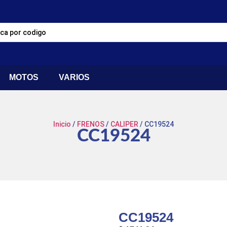
MOTOS
VARIOS
Inicio
/
FRENOS
/
CALIPER
/ CC19524
CC19524
CC19524