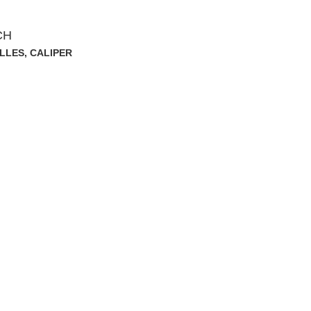
CH
ELLES
,
CALIPER