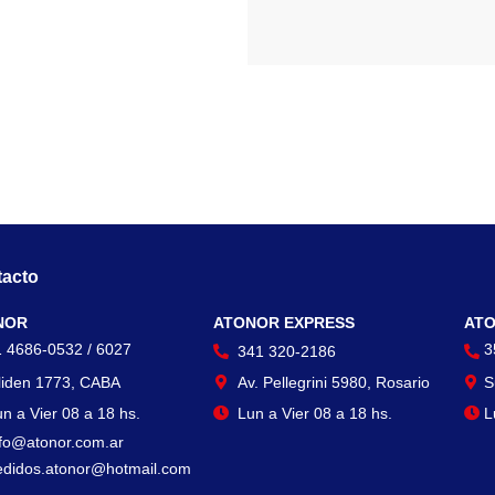
acto
Contacto
Con
NOR
ATONOR EXPRESS
ATO
1 4686-0532 / 6027
3
341 320-2186
liden 1773, CABA
Av. Pellegrini 5980, Rosario
S
n a Vier 08 a 18 hs.
Lun a Vier 08 a 18 hs.
L
nfo@atonor.com.ar
edidos.atonor@hotmail.com