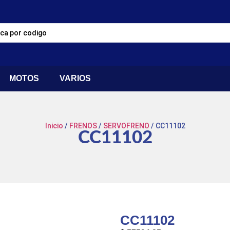
MOTOS
VARIOS
Inicio
/
FRENOS
/
SERVOFRENO
/ CC11102
CC11102
CC11102