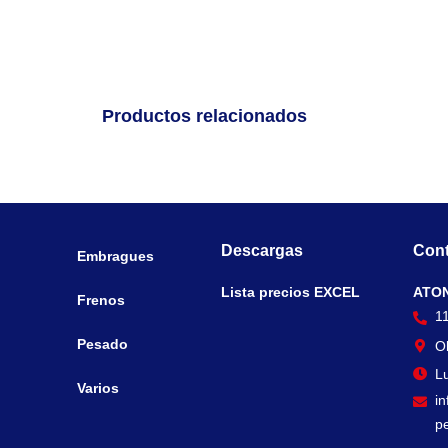
Productos relacionados
Descargas
Cont
Embragues
Lista precios EXCEL
ATO
Frenos
1
Pesado
O
Lu
Varios
i
p