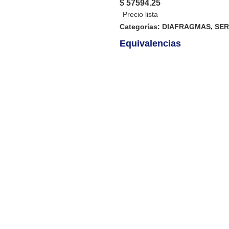
$ 57594.25
Categorías:
DIAFRAGMAS
,
SE
Equivalencias