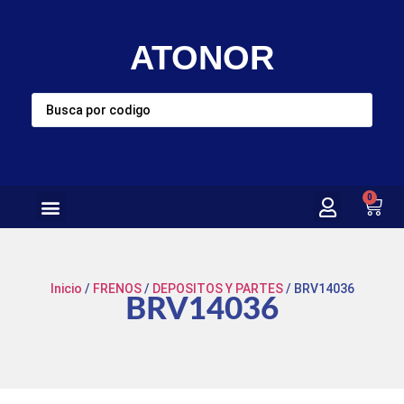
ATONOR
0
Inicio
/
FRENOS
/
DEPOSITOS Y PARTES
/ BRV14036
BRV14036