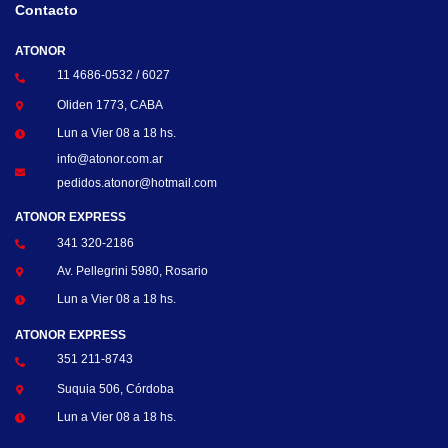
Contacto
ATONOR
11 4686-0532 / 6027
Oliden 1773, CABA
Lun a Vier 08 a 18 hs.
info@atonor.com.ar
pedidos.atonor@hotmail.com
ATONOR EXPRESS
341 320-2186
Av. Pellegrini 5980, Rosario
Lun a Vier 08 a 18 hs.
ATONOR EXPRESS
351 211-8743
Suquia 506, Córdoba
Lun a Vier 08 a 18 hs.