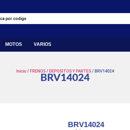
MOTOS
VARIOS
Inicio
/
FRENOS
/
DEPOSITOS Y PARTES
/ BRV14024
BRV14024
BRV14024