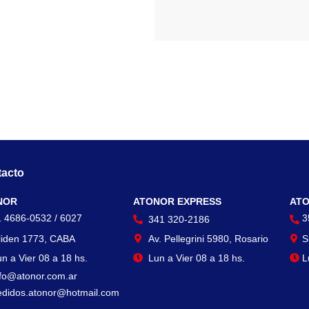
acto
Contacto
Con
NOR
ATONOR EXPRESS
ATO
1 4686-0532 / 6027
3
341 320-2186
liden 1773, CABA
Av. Pellegrini 5980, Rosario
S
n a Vier 08 a 18 hs.
Lun a Vier 08 a 18 hs.
L
nfo@atonor.com.ar
edidos.atonor@hotmail.com