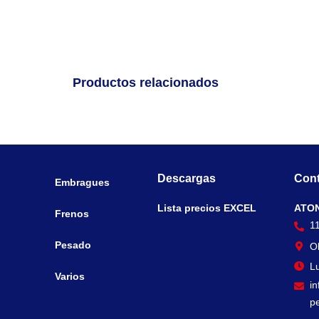
Productos relacionados
Descargas
Cont
Embragues
Lista precios EXCEL
ATO
Frenos
1
Pesado
O
Lu
Varios
i
p