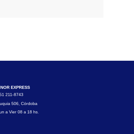
tacto
NOR EXPRESS
51 211-8743
uquia 506, Córdoba
un a Vier 08 a 18 hs.