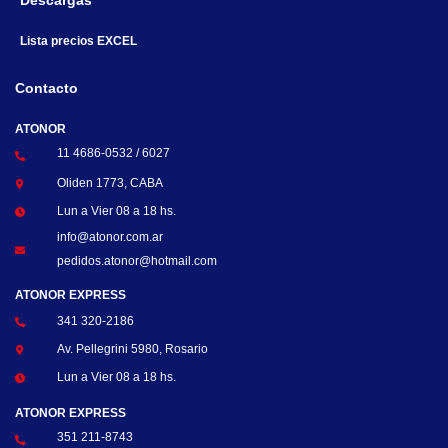
Descargas
Lista precios EXCEL
Contacto
ATONOR
11 4686-0532 / 6027
Oliden 1773, CABA
Lun a Vier 08 a 18 hs.
info@atonor.com.ar
pedidos.atonor@hotmail.com
ATONOR EXPRESS
341 320-2186
Av. Pellegrini 5980, Rosario
Lun a Vier 08 a 18 hs.
ATONOR EXPRESS
351 211-8743