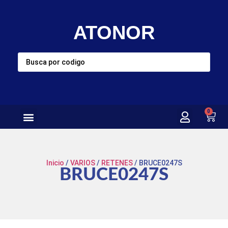
ATONOR
0
Inicio
/
VARIOS
/
RETENES
/ BRUCE0247S
BRUCE0247S