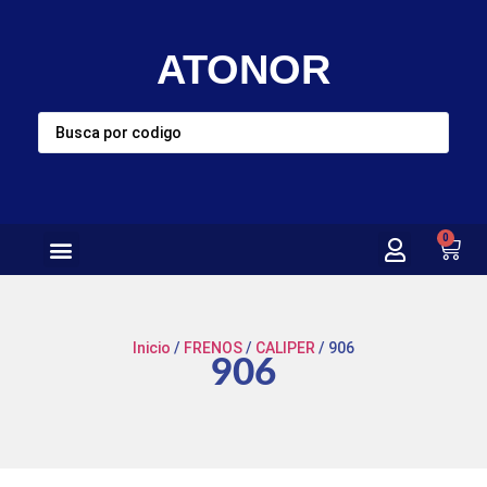
ATONOR
0
Inicio
/
FRENOS
/
CALIPER
/ 906
906