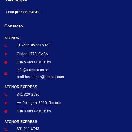
Descargas
Lista precios EXCEL
Contacto
ATONOR
11 4686-0532 / 6027
Oliden 1773, CABA
Lun a Vier 08 a 18 hs.
info@atonor.com.ar
pedidos.atonor@hotmail.com
ATONOR EXPRESS
341 320-2186
Av. Pellegrini 5980, Rosario
Lun a Vier 08 a 18 hs.
ATONOR EXPRESS
351 211-8743