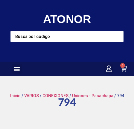
ATONOR
0
Inicio
/
VARIOS
/
CONEXIONES
/
Uniones - Pasachapa
/ 794
794