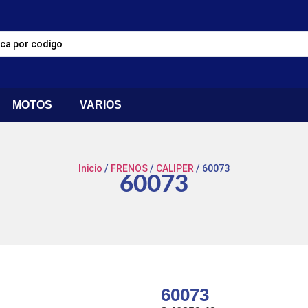
MOTOS
VARIOS
Inicio
/
FRENOS
/
CALIPER
/ 60073
60073
60073