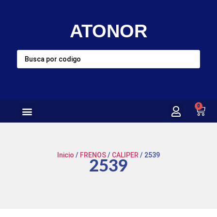
ATONOR
0
Inicio
/
FRENOS
/
CALIPER
/ 2539
2539