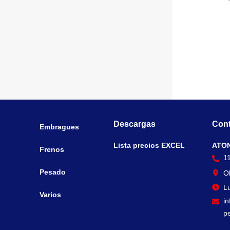
Descargas
Cont
Embragues
Lista precios EXCEL
ATO
Frenos
1
Pesado
O
Lu
Varios
i
p