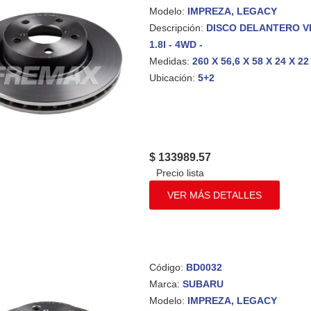
Modelo:
IMPREZA, LEGACY
Descripción:
DISCO DELANTERO VENT
1.8I - 4WD -
Medidas:
260 X 56,6 X 58 X 24 X 22
Ubicación:
5+2
$ 133989.57
VER MÁS DETALLES
Código:
BD0032
Marca:
SUBARU
Modelo:
IMPREZA, LEGACY