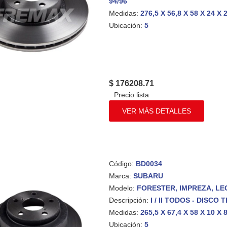
94/96
Medidas:
276,5 X 56,8 X 58 X 24 X 
Ubicación:
5
$ 176208.71
VER MÁS DETALLES
Código:
BD0034
Marca:
SUBARU
Modelo:
FORESTER, IMPREZA, L
Descripción:
I / II TODOS - DISCO
Medidas:
265,5 X 67,4 X 58 X 10 X 8
Ubicación:
5