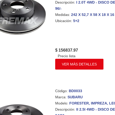
Descripción:
I 2.0T 4WD - DISCO 
96/-
Medidas:
242 X 52,7 X 58 X 18 X 16
Ubicación:
5+2
$ 156837.97
VER MÁS DETALLES
Código:
BD0033
Marca:
SUBARU
Modelo:
FORESTER, IMPREZA, L
Descripción:
II 2.5I 4WD - DISCO