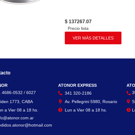
$ 137267.07
VER MÁS DETALLES
acto
Contacto
Con
NOR
ATONOR EXPRESS
ATO
1 4686-0532 / 6027
3
341 320-2186
liden 1773, CABA
Av. Pellegrini 5980, Rosario
S
n a Vier 08 a 18 hs.
Lun a Vier 08 a 18 hs.
L
nfo@atonor.com.ar
edidos.atonor@hotmail.com