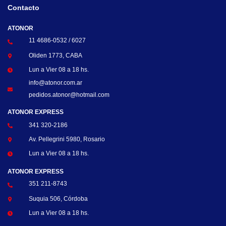
Contacto
ATONOR
11 4686-0532 / 6027
Oliden 1773, CABA
Lun a Vier 08 a 18 hs.
info@atonor.com.ar
pedidos.atonor@hotmail.com
ATONOR EXPRESS
341 320-2186
Av. Pellegrini 5980, Rosario
Lun a Vier 08 a 18 hs.
ATONOR EXPRESS
351 211-8743
Suquia 506, Córdoba
Lun a Vier 08 a 18 hs.