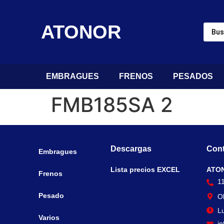
ATONOR
EMBRAGUES
FRENOS
PESADOS
FMB185SA 2
Descargas
Cont
Embragues
Lista precios EXCEL
ATO
Frenos
1
Pesado
O
Lu
Varios
i