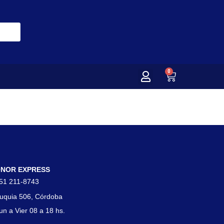
0
tacto
NOR EXPRESS
51 211-8743
uquia 506, Córdoba
un a Vier 08 a 18 hs.