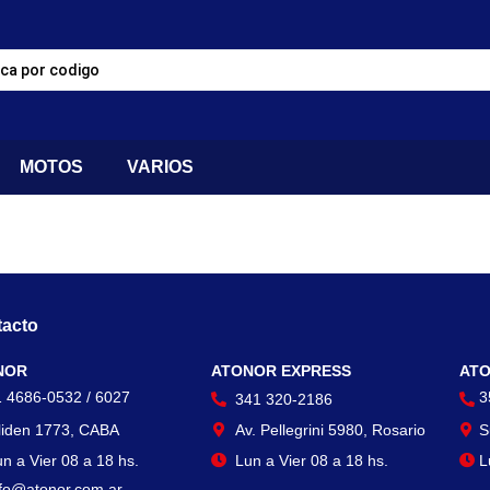
MOTOS
VARIOS
acto
Contacto
Con
NOR
ATONOR EXPRESS
ATO
1 4686-0532 / 6027
3
341 320-2186
liden 1773, CABA
Av. Pellegrini 5980, Rosario
S
n a Vier 08 a 18 hs.
Lun a Vier 08 a 18 hs.
L
nfo@atonor.com.ar