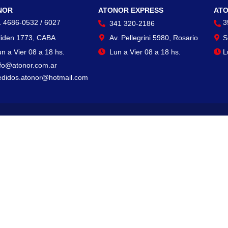
NOR
ATONOR EXPRESS
ATO
1 4686-0532 / 6027
3
341 320-2186
liden 1773, CABA
Av. Pellegrini 5980, Rosario
S
n a Vier 08 a 18 hs.
Lun a Vier 08 a 18 hs.
L
nfo@atonor.com.ar
edidos.atonor@hotmail.com